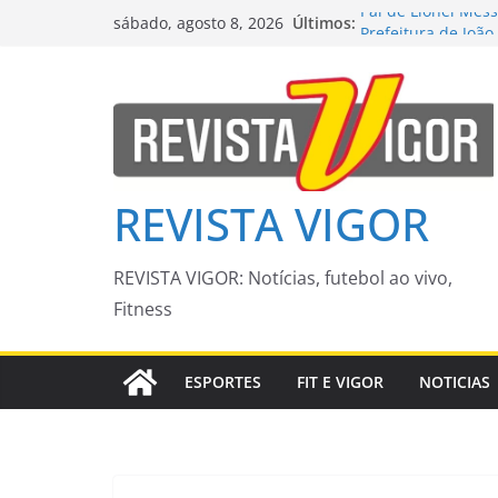
Pular
Últimos:
Pai de Lionel Mes
sábado, agosto 8, 2026
para
Prefeitura de Joã
corredores viários
o
Agosto Lilás marc
conteúdo
CGNotícias
Moraes nega pedid
Dia dos Pais
Feiras livres mov
Capital – CGNotíci
REVISTA VIGOR
REVISTA VIGOR: Notícias, futebol ao vivo,
Fitness
ESPORTES
FIT E VIGOR
NOTICIAS