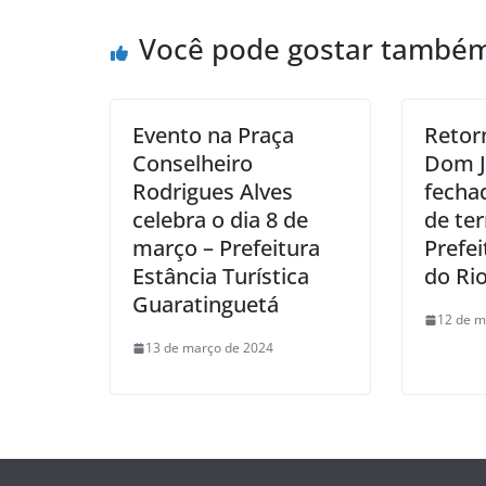
Você pode gostar també
Evento na Praça
Retor
Conselheiro
Dom J
Rodrigues Alves
fecha
celebra o dia 8 de
de te
março – Prefeitura
Prefei
Estância Turística
do Rio
Guaratinguetá
12 de m
13 de março de 2024