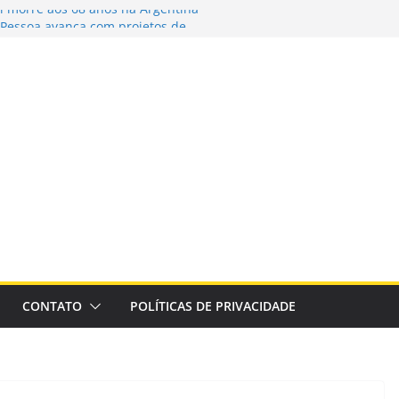
si morre aos 68 anos na Argentina
o Pessoa avança com projetos de
 para sistema de veículos rápidos
a avanços na proteção às mulheres –
o para que Bolsonaro receba filhos no
imentam bairros e geram renda para a
as
CONTATO
POLÍTICAS DE PRIVACIDADE