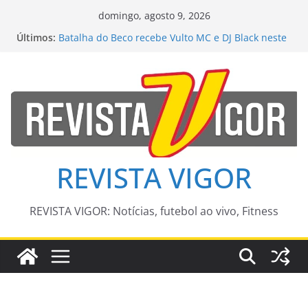
Pular
domingo, agosto 9, 2026
para
Últimos:
Batalha do Beco recebe Vulto MC e DJ Black neste
o
sábado com o apoio da Funjope
Quatro pessoas morrem em queda de helicóptero
conteúdo
no Rio de Janeiro
Secretaria Municipal de Saúde incentiva homens
a cuidar da saúde antes e durante a paternidade
Criatividade de ambulantes é tema de exposição
fotográfica no Rio
Aos 96 anos, Fernanda Montenegro enfrenta
problema de saúde e equipe revela diagnóstico
REVISTA VIGOR
REVISTA VIGOR: Notícias, futebol ao vivo, Fitness