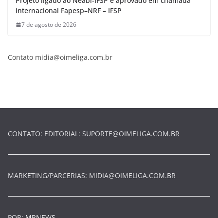
Projeto ligado ao Neabi-IFSP é aprovado em chamada
internacional Fapesp–NRF – IFSP
7 de agosto de 2026
Contato
midia@oimeliga.com.br
CONTATO: EDITORIAL:
SUPORTE@OIMELIGA.COM.BR
MARKETING/PARCERIAS:
MIDIA@OIMELIGA.COM.BR
POR:
MRNEWS