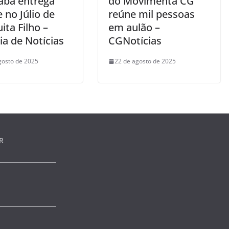
aba entrega
do Movimenta CG
 no Júlio de
reúne mil pessoas
ta Filho –
em aulão –
ia de Notícias
CGNotícias
gosto de 2025
22 de agosto de 2025
R