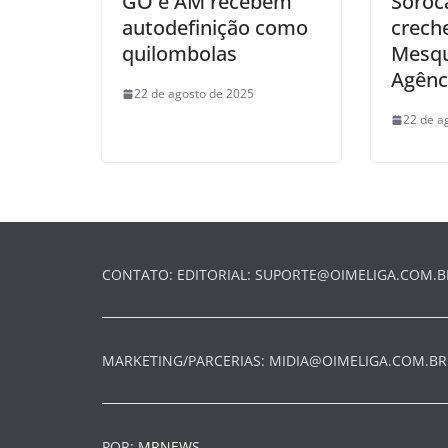
GO e AM recebem
Soroc
autodefinição como
creche
quilombolas
Mesqui
Agênc
22 de agosto de 2025
22 de a
CONTATO: EDITORIAL:
SUPORTE@OIMELIGA.COM.B
MARKETING/PARCERIAS:
MIDIA@OIMELIGA.COM.BR
POR:
MRNEWS