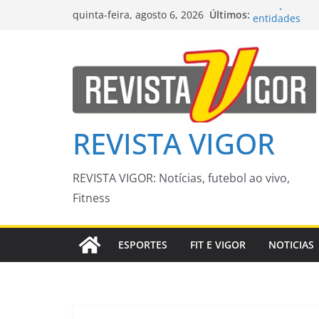
Pular
Redução da ta
Últimos:
quinta-feira, agosto 6, 2026
entidades
para
Cinema drive-
o
e 16 de agost
conteúdo
Ideb mostra a
Grupo de Trab
de avaliação 
Seinfra reali
bairros nesta
REVISTA VIGOR
REVISTA VIGOR: Notícias, futebol ao vivo,
Fitness
ESPORTES
FIT E VIGOR
NOTICIAS