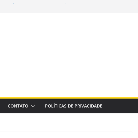
xa de juros ainda é insuficiente, avaliam
in é atração no Parque das Águas nos dias 15
o – Agência de Notícias
vanço da educação básica no país
alho de revisão do PGD lançará questionário
– IFSP
za serviços de tapa-buraco em quase 50
 quinta-feira
CONTATO
POLÍTICAS DE PRIVACIDADE