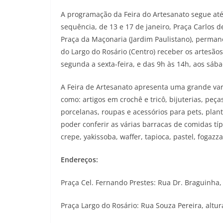
A programação da Feira do Artesanato segue até 
sequência, de 13 e 17 de janeiro, Praça Carlos d
Praça da Maçonaria (Jardim Paulistano), permanec
do Largo do Rosário (Centro) receber os artesão
segunda a sexta-feira, e das 9h às 14h, aos sába
A Feira de Artesanato apresenta uma grande va
como: artigos em crochê e tricô, bijuterias, peç
porcelanas, roupas e acessórios para pets, plan
poder conferir as várias barracas de comidas típ
crepe, yakissoba, waffer, tapioca, pastel, fogazz
Endereços:
Praça Cel. Fernando Prestes: Rua Dr. Braguinha, 
Praça Largo do Rosário: Rua Souza Pereira, altur